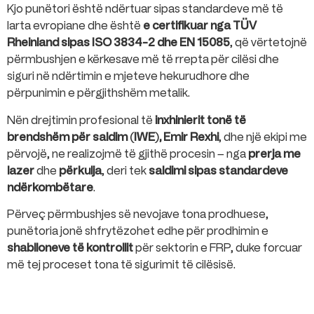
Kjo punëtori është ndërtuar sipas standardeve më të
larta evropiane dhe është
e certifikuar nga TÜV
Rheinland sipas ISO 3834-2 dhe EN 15085
, që vërtetojnë
përmbushjen e kërkesave më të rrepta për cilësi dhe
siguri në ndërtimin e mjeteve hekurudhore dhe
përpunimin e përgjithshëm metalik.
Nën drejtimin profesional të
inxhinierit tonë të
brendshëm për saldim (IWE), Emir Rexhi
, dhe një ekipi me
përvojë, ne realizojmë të gjithë procesin – nga
prerja me
lazer
dhe
përkulja
, deri tek
saldimi sipas standardeve
ndërkombëtare
.
Përveç përmbushjes së nevojave tona prodhuese,
punëtoria jonë shfrytëzohet edhe për prodhimin e
shablloneve të kontrollit
për sektorin e FRP, duke forcuar
më tej proceset tona të sigurimit të cilësisë.