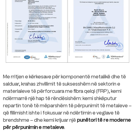
Me rritjen e kërkesave për komponentë metalikë dhe të
salduar, krahas zhvillimit të suksesshëm në sektorin e
materialeve të përforcuara me fibra qelqi (FRP), kemi
ndërmarrë një hap të rëndësishëm: kemi shkëputur
repartin tonë të mëparshëm të përpunimit të metaleve –
që fillimisht ishte i fokusuar në ndërtimin e veglave të
brendshme – dhe kemi krijuar një
punëtori të re moderne
për përpunimin e metaleve
.