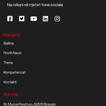
Na ndiqni në rrjetet tona sociale ​
Navigimi
Ballina
Rreth Nesh​
Trena
Kompetencat
Kontakti
Adresa
Rr. Mursel Rexhi pn, 60510 Bresalc