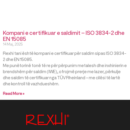
Kompani e certifikuar e saldimit – ISO 3834-2 dhe
EN 15085
14 Maj, 2025
Rexhi tani është kompani e certifikuar për saldim sipas ISO 3834-
2 dhe EN 15085.
Me punëtorinë tonë të re për përpunim metalesh dhe inxhinierin e
brendshëm për saldim (IWE), ofrojmë prerje me lazer, përkulje
dhe saldim të certifikuar nga TÜV Rheinland – me cilësi të lartë
dhe kontroll të vazhdueshëm.
Read More »