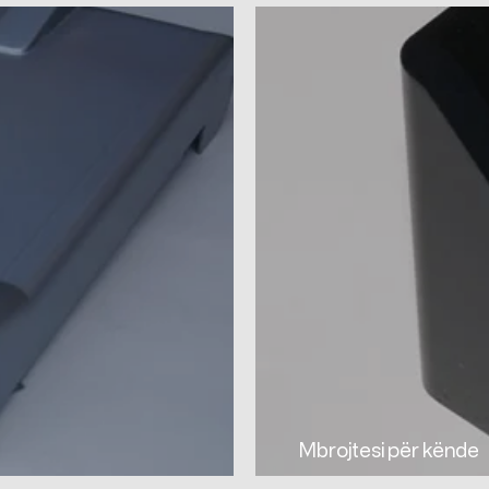
Mbrojtesi për kënde