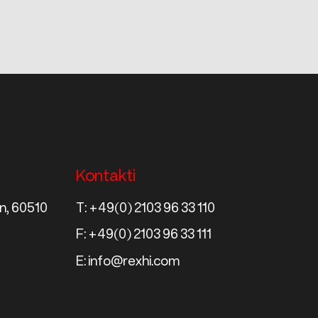
Kontakti
pn, 60510
T:
+49(0) 2103 96 33 110
F:
+49(0) 2103 96 33 111
E:
info@rexhi.com