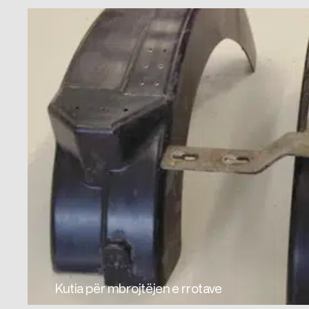
Kutia për mbrojtëjen e rrotave