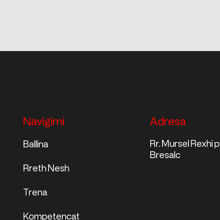
Navigimi
Adresa
Rr. Mursel Rexhi 
Ballina
Bresalc
Rreth Nesh​
Trena
Kompetencat