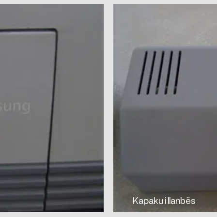
Kapaku i llanbës