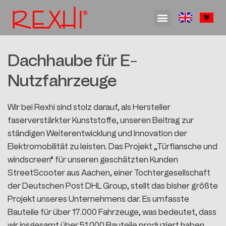
Machbarkeitsanalyse und Beratung
Konstruktion und Berechnung
Prozessentwicklung und Arbeitsvorbereitung
RTM – Resin Transfer Molding
Dachhaube für E-
Nutzfahrzeuge
Wir bei Rexhi sind stolz darauf, als Hersteller
faserverstärkter Kunststoffe, unseren Beitrag zur
ständigen Weiterentwicklung und Innovation der
Elektromobilität zu leisten. Das Projekt „Türflansche und
windscreen“ für unseren geschätzten Kunden
StreetScooter aus Aachen, einer Tochtergesellschaft
der Deutschen Post DHL Group, stellt das bisher größte
Projekt unseres Unternehmens dar. Es umfasste
Bauteile für über 17.000 Fahrzeuge, was bedeutet, dass
wir insgesamt über 51.000 Bauteile produziert haben.